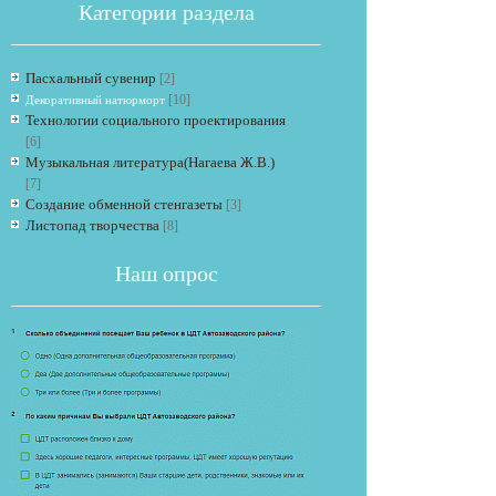
Категории раздела
Пасхальный сувенир
[2]
[10]
Декоративный натюрморт
Технологии социального проектирования
[6]
Музыкальная литература(Нагаева Ж.В.)
[7]
Если опрос
Создание обменной стенгазеты
[3]
Листопад творчества
[8]
Наш опрос