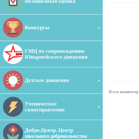
Независимая оценка
Конкурсы
ГМЦ по сопровождению
Юнармейского движения
Детское движение
Всего комментар
Ученическое
самоуправление
Добро.Центр. Центр
школьного добровольчества