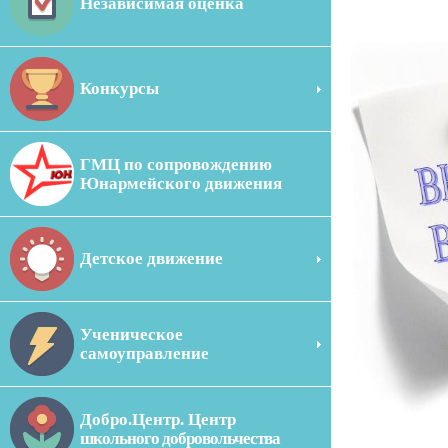
Независимая оценка
Конкурсы
ГМЦ по сопровождению
Юнармейского движения
Детское движение
Ученическое
самоуправление
Добро.Центр. Центр
школьного добровольчества