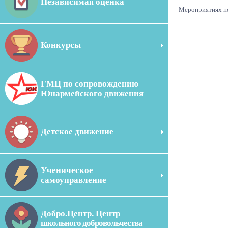
Независимая оценка
Мероприятиях п
Конкурсы
ГМЦ по сопровождению
Юнармейского движения
Детское движение
Ученическое
самоуправление
Добро.Центр. Центр
школьного добровольчества