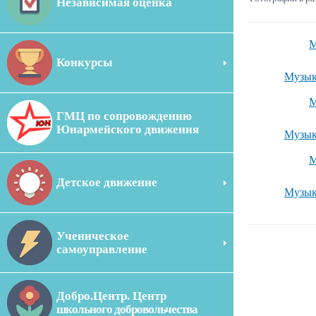
Независимая оценка
М
Конкурсы
Музыка
М
ГМЦ по сопровождению
Юнармейского движения
Музыка
М
Детское движение
Музыка
Ученическое
самоуправление
Добро.Центр. Центр
школьного добровольчества