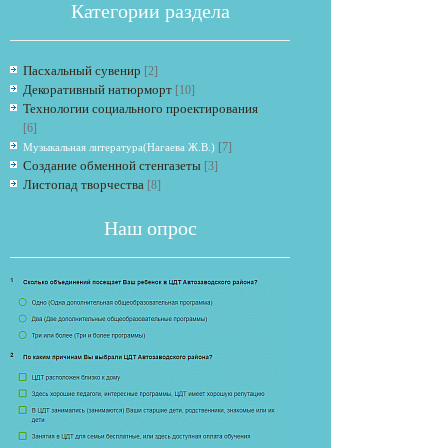
Категории раздела
Пасхальный сувенир
[2]
Декоративный натюрморт
[10]
Технологии социального проектирования
[6]
[7]
Музыкальная литература(Нагаева Ж.В.)
Создание обменной стенгазеты
[3]
Если опрос
Листопад творчества
[8]
Наш опрос