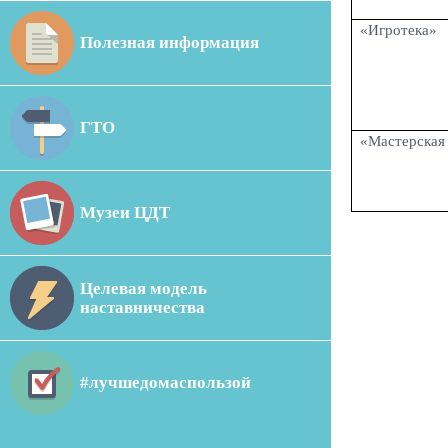
«Игротека»
Полезная информация
ГТО
«Мастерская
Музеи ЦДТ
Целевая модель
наставничества
#лучшедомаспользой