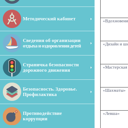
Методический кабинет
«Вдохновени
Сведения об организации
«Дизайн и ш
отдыха и оздоровления детей
Страничка безопасности
«Мастерская
дорожного движения
Безопасность. Здоровье.
«Шахматы»
Профилактика
Противодействие
«Левша»
коррупции