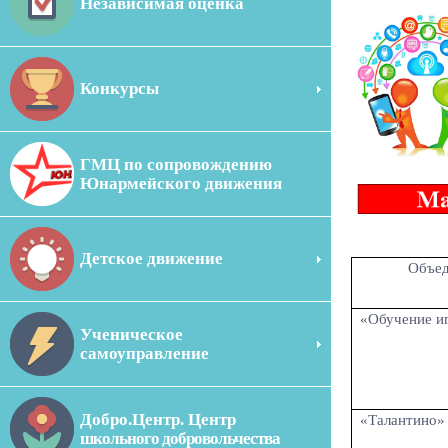
Независимая оценка
Конкурсы
ГМЦ по сопровождению
Юнармейского движения
Детское движение
Объедин
«Обучение иг
Ученическое
самоуправление
Добро.Центр. Центр
«Талантино»
школьного добровольчества