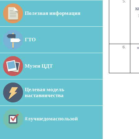
к
Полезная информация
ГТО
Музеи ЦДТ
Целевая модель
наставничества
#лучшедомаспользой