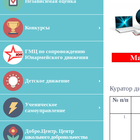
Независимая оценка
Конкурсы
ГМЦ по сопровождению
Юнармейского движения
Детское движение
Куратор д
№ п/п
Ученическое
самоуправление
Добро.Центр. Центр
школьного добровольчества