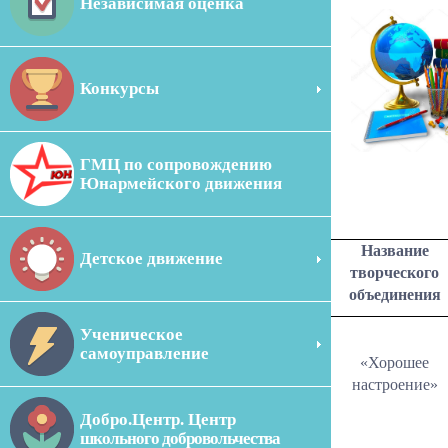
Независимая оценка
Конкурсы
ГМЦ по сопровождению
Юнармейского движения
Название
Детское движение
творческого
объединения
Ученическое
самоуправление
«Хорошее
настроение»
Добро.Центр. Центр
школьного добровольчества