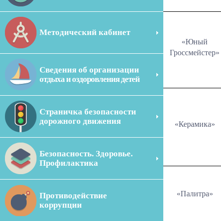
Методический кабинет
«Юный
Гроссмейстер»
Сведения об организации
отдыха и оздоровления детей
Страничка безопасности
дорожного движения
«Керамика»
Безопасность. Здоровье.
Профилактика
«Палитра»
Противодействие
коррупции