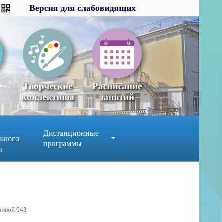
Версия для слабовидящих
Версия для слабовидящих
×
x
Творческие
Расписание
коллективы
занятий
Дистанционные
ьного
программы
я
повой 043