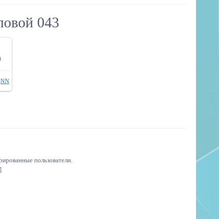
повой 043
0
NN
трированные пользователи.
]