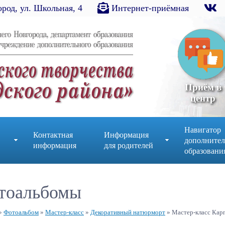
род, ул. Школьная, 4
Интернет-приёмная
Приём в
центр
Навигатор
Контактная
Информация
дополнител
информация
для родителей
образовани
тоальбомы
»
Фотоальбом
»
Мастер-класс
»
Декоративный натюрморт
» Мастер-класс Кар