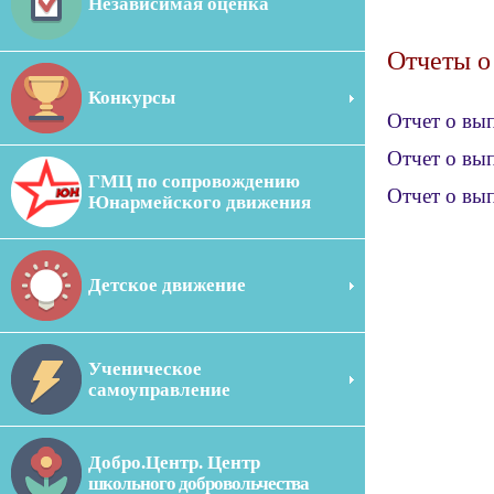
Независимая оценка
Отчеты о
Конкурсы
Отчет о вы
Отчет о вы
ГМЦ по сопровождению
Отчет о вы
Юнармейского движения
Детское движение
Ученическое
самоуправление
Добро.Центр. Центр
школьного добровольчества