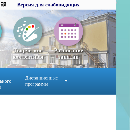
Версия для слабовидящих
Версия для слабовидящих
×
x
Творческие
Расписание
коллективы
занятий
Дистанционные
ьного
программы
я