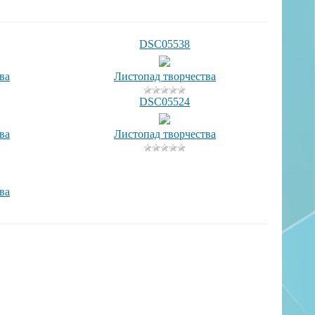
DSC05538
ва
Листопад творчества
DSC05524
ва
Листопад творчества
ва