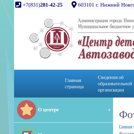
+7(831)
281-42-25
603101 г. Нижний Новго
Сведения об
Главная
образовательной
страница
организации
О центре
Фо
Главная
Фотограф