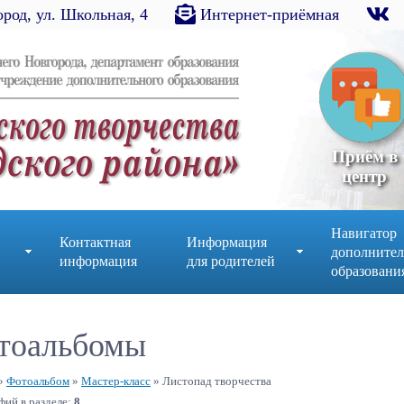
род, ул. Школьная, 4
Интернет-приёмная
Приём в
центр
Навигатор
Контактная
Информация
дополнител
информация
для родителей
образовани
тоальбомы
»
Фотоальбом
»
Мастер-класс
» Листопад творчества
ий в разделе
:
8