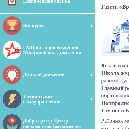
Независимая оценка
Газета «В
Конкурсы
ГМЦ по сопровождению
Юнармейского движения
Коллектив
Школа жу
Детское движение
района» (ул
Главный р
образовани
Ученическое
самоуправление
Портфоли
Группа в 
Районная м
Добро.Центр. Центр
школьного добровольчества
которые об