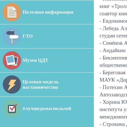
книг «Тролл
Полезная информация
соавтор кни
- Евдокимо
- Лебедь А
студии сете
ГТО
- Семёнов 
- Андайкин
- Бекзентее
Музеи ЦДТ
общественн
- Берегова
МАУК «Дире
Целевая модель
- Потехин 
наставничества
Автозаводс
- Хорина Ю
#лучшедомаспользой
института 
менеджмент
- Строкина