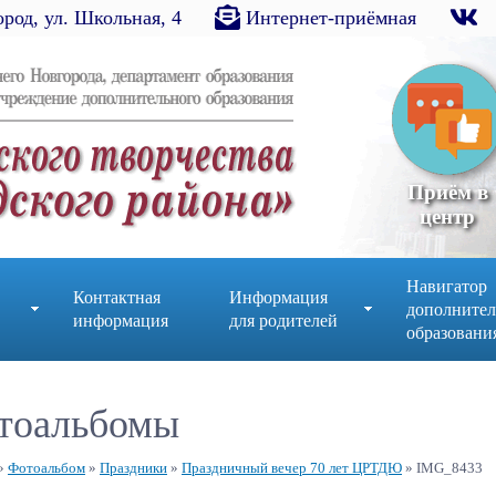
род, ул. Школьная, 4
Интернет-приёмная
Приём в
центр
Навигатор
Контактная
Информация
дополнител
информация
для родителей
образовани
тоальбомы
»
Фотоальбом
»
Праздники
»
Праздничный вечер 70 лет ЦРТДЮ
» IMG_8433