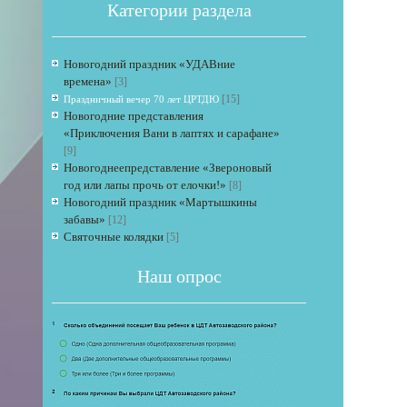
Категории раздела
Новогодний праздник «УДАВние
времена»
[3]
[15]
Праздничный вечер 70 лет ЦРТДЮ
Новогодние представления
«Приключения Вани в лаптях и сарафане»
[9]
Если 
Новогоднеепредставление «Звероновый
год или лапы прочь от елочки!»
[8]
Новогодний праздник «Мартышкины
забавы»
[12]
Святочные колядки
[5]
Наш опрос