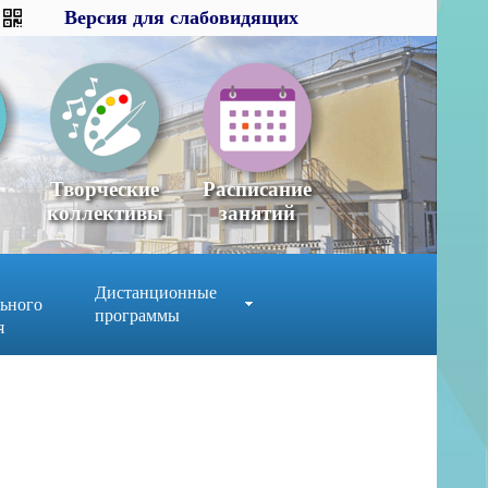
Версия для слабовидящих
Версия для слабовидящих
×
x
Творческие
Расписание
коллективы
занятий
Дистанционные
ьного
программы
я