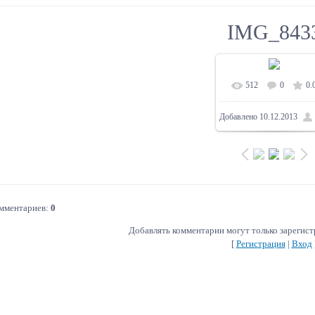
IMG_843
512
0
0.
В реальном разм
Добавлено
10.12.2013
1024x768
/ 155.5Kb
омментариев
:
0
Добавлять комментарии могут только зарегис
[
Регистрация
|
Вход