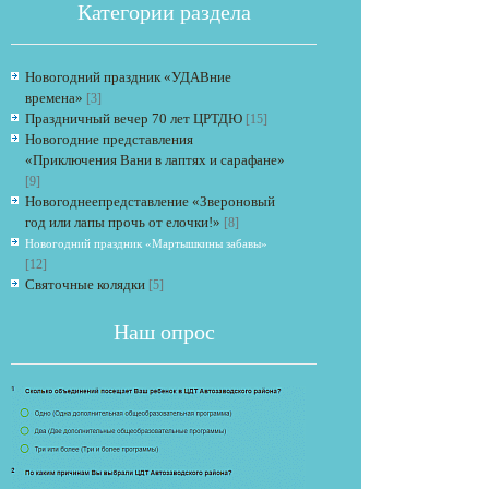
Категории раздела
Новогодний праздник «УДАВние
времена»
[3]
Праздничный вечер 70 лет ЦРТДЮ
[15]
Новогодние представления
«Приключения Вани в лаптях и сарафане»
[9]
Если опрос
Новогоднеепредставление «Звероновый
год или лапы прочь от елочки!»
[8]
Новогодний праздник «Мартышкины забавы»
[12]
Святочные колядки
[5]
Наш опрос