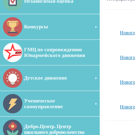
Независимая оценка
Конкурсы
Нового
ГМЦ по сопровождению
Юнармейского движения
Нового
Детское движение
Нового
Ученическое
самоуправление
Нового
Добро.Центр. Центр
школьного добровольчества