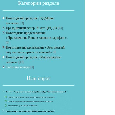
Категории раздела
Новогодний праздник «УДАВние
времена»
[3]
Праздничный вечер 70 лет ЦРТДЮ
[15]
Новогодние представления
«Приключения Вани в лаптях и сарафане»
[9]
Если опрос
Новогоднеепредставление «Звероновый
год или лапы прочь от елочки!»
[8]
Новогодний праздник «Мартышкины
забавы»
[12]
[5]
Святочные колядки
Наш опрос