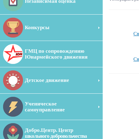
Независимая оценка
Конкурсы
Св
ГМЦ по сопровождению
Юнармейского движения
Св
Детское движение
Ученическое
самоуправление
Добро.Центр. Центр
школьного добровольчества