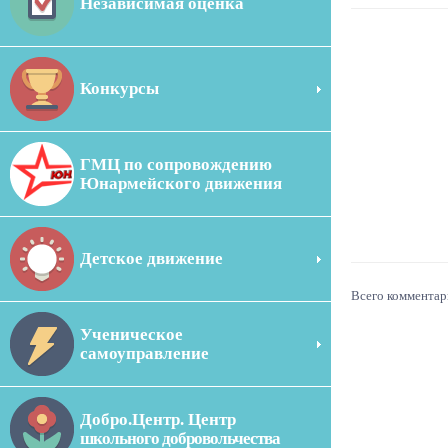
Независимая оценка
Конкурсы
ГМЦ по сопровождению
Юнармейского движения
Детское движение
Всего комментар
Ученическое
самоуправление
Добро.Центр. Центр
школьного добровольчества