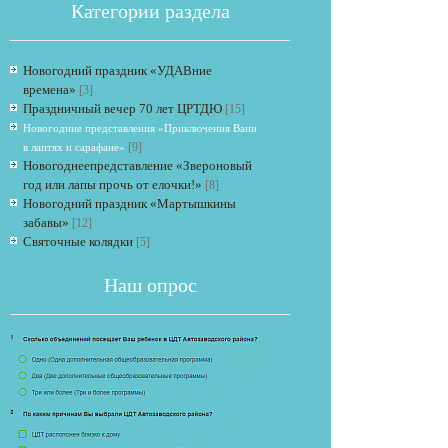
Категории раздела
Новогодний праздник «УДАВние
времена»
[3]
Праздничный вечер 70 лет ЦРТДЮ
[15]
Новогодние представления «Приключения Вани
[9]
в лаптях и сарафане»
Новогоднеепредставление «Звероновый
Если опрос
год или лапы прочь от елочки!»
[8]
Новогодний праздник «Мартышкины
забавы»
[12]
Святочные колядки
[5]
Наш опрос