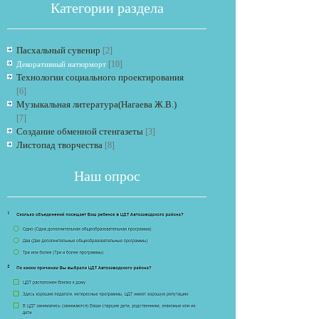
Категории раздела
Пасхальный сувенир
[2]
[10]
Декоративный натюрморт
Технологии социального проектирования
[6]
Музыкальная литература(Нагаева Ж.В.)
[7]
Если опрос
Создание обменной стенгазеты
[3]
Листопад творчества
[8]
Наш опрос