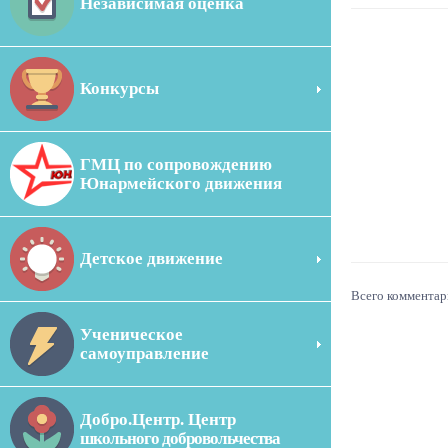
Независимая оценка
Конкурсы
ГМЦ по сопровождению
Юнармейского движения
Детское движение
Всего комментар
Ученическое
самоуправление
Добро.Центр. Центр
школьного добровольчества