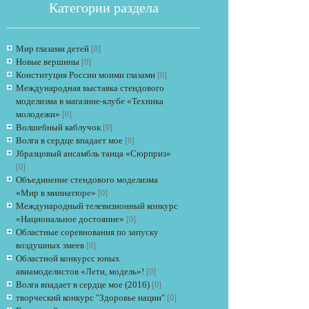
Категории раздела
Мир глазами детей
[0]
Новые вершины
[0]
Конституция России моими глазами
[0]
Международная выставка стендового
моделизма в магазине-клубе «Техника
молодежи»
[0]
Если опрос
Волшебный каблучок
[0]
Волга в сердце впадает мое
[0]
Jбразцовый ансамбль танца «Сюрприз»
[0]
Объединение стендового моделизма
«Мир в миниатюре»
[0]
Международный телевизионный конкурс
«Национальное достояние»
[0]
Областные соревнования по запуску
воздушных змеев
[0]
Областной конкурсс юных
авиамоделистов «Лети, модель»!
[0]
Волга впадает в сердце мое (2016)
[0]
творческий конкурс "Здоровье нации"
[0]