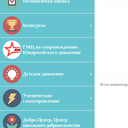
Независимая оценка
Конкурсы
ГМЦ по сопровождению
Юнармейского движения
Детское движение
Всего комментар
Ученическое
самоуправление
Добро.Центр. Центр
школьного добровольчества