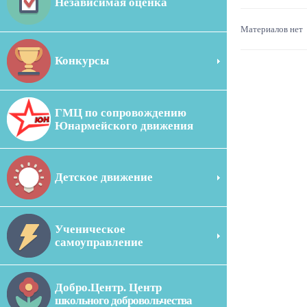
Независимая оценка
Материалов нет
Конкурсы
ГМЦ по сопровождению
Юнармейского движения
Детское движение
Ученическое
самоуправление
Добро.Центр. Центр
школьного добровольчества