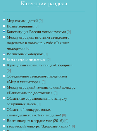
Категории раздела
Мир глазами детей
[0]
Новые вершины
[0]
Конституция России моими глазами
[0]
Международная выставка стендового
моделизма в магазине-клубе «Техника
молодежи»
[0]
Если опрос
Волшебный каблучок
[0]
[0]
Волга в сердце впадает мое
Jбразцовый ансамбль танца «Сюрприз»
[0]
Объединение стендового моделизма
«Мир в миниатюре»
[0]
Международный телевизионный конкурс
«Национальное достояние»
[0]
Областные соревнования по запуску
воздушных змеев
[0]
Областной конкурсс юных
авиамоделистов «Лети, модель»!
[0]
Волга впадает в сердце мое (2016)
[0]
творческий конкурс "Здоровье нации"
[0]