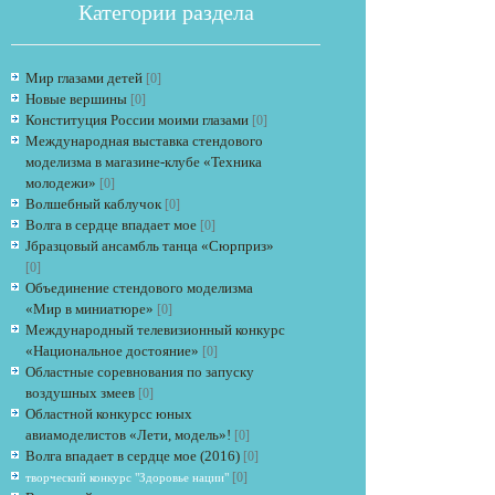
Категории раздела
Мир глазами детей
[0]
Новые вершины
[0]
Конституция России моими глазами
[0]
Международная выставка стендового
моделизма в магазине-клубе «Техника
молодежи»
[0]
Если опрос
Волшебный каблучок
[0]
Волга в сердце впадает мое
[0]
Jбразцовый ансамбль танца «Сюрприз»
[0]
Объединение стендового моделизма
«Мир в миниатюре»
[0]
Международный телевизионный конкурс
«Национальное достояние»
[0]
Областные соревнования по запуску
воздушных змеев
[0]
Областной конкурсс юных
авиамоделистов «Лети, модель»!
[0]
Волга впадает в сердце мое (2016)
[0]
[0]
творческий конкурс "Здоровье нации"