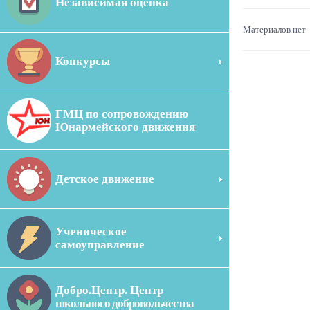
Независимая оценка
Материалов нет
Конкурсы
ГМЦ по сопровождению
Юнармейского движения
Детское движение
Ученическое
самоуправление
Добро.Центр. Центр
школьного добровольчества