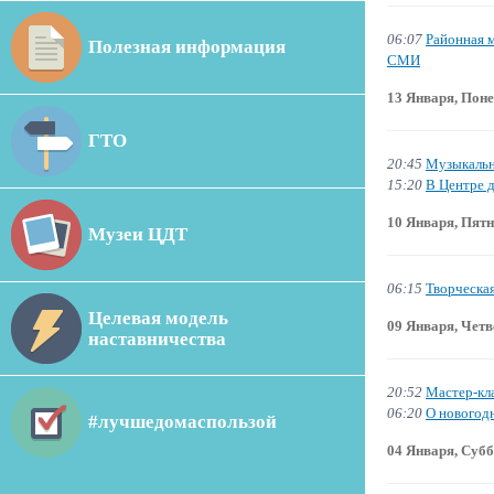
06:07
Районная 
Полезная информация
СМИ
13 Января, Пон
ГТО
20:45
Музыкальн
15:20
В Центре д
10 Января, Пят
Музеи ЦДТ
06:15
Творческа
Целевая модель
09 Января, Четв
наставничества
20:52
Мастер-кл
06:20
О новогодн
#лучшедомаспользой
04 Января, Суб