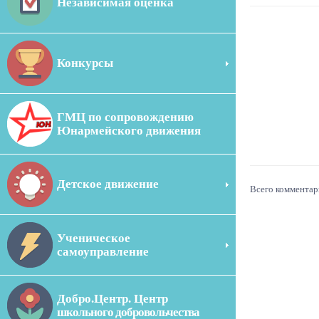
Независимая оценка
Конкурсы
ГМЦ по сопровождению
Юнармейского движения
Детское движение
Всего комментар
Ученическое
самоуправление
Добро.Центр. Центр
школьного добровольчества