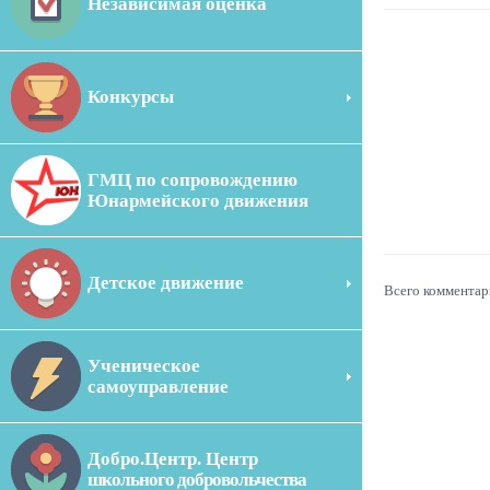
Независимая оценка
Конкурсы
ГМЦ по сопровождению
Юнармейского движения
Детское движение
Всего комментар
Ученическое
самоуправление
Добро.Центр. Центр
школьного добровольчества