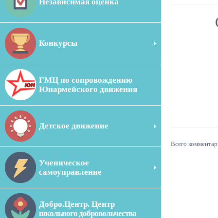
Независимая оценка
Конкурсы
ГМЦ по сопровождению
Юнармейского движения
Детское движение
Всего комментар
Ученическое
самоуправление
Добро.Центр. Центр
школьного добровольчества