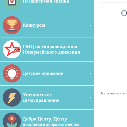
Независимая оценка
О
Конкурсы
ГМЦ по сопровождению
Юнармейского движения
Детское движение
Всего комментар
Ученическое
самоуправление
Добро.Центр. Центр
школьного добровольчества