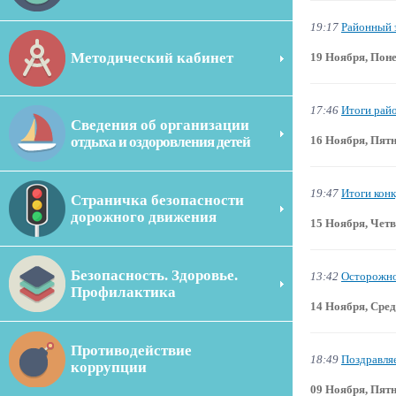
19:17
Районный 
Методический кабинет
19 Ноября, Пон
17:46
Итоги рай
Сведения об организации
отдыха и оздоровления детей
16 Ноября, Пят
19:47
Итоги кон
Страничка безопасности
дорожного движения
15 Ноября, Четв
Безопасность. Здоровье.
13:42
Осторожно
Профилактика
14 Ноября, Сре
Противодействие
18:49
Поздравля
коррупции
09 Ноября, Пят