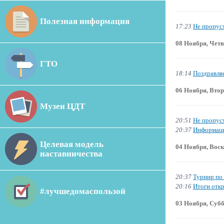
Полезная информация
17:23
Не пропус
08 Ноября, Четв
ГТО
18:14
Поздравля
06 Ноября, Вто
Музеи ЦДТ
20:51
Не пропус
20:37
Информаци
Целевая модель
04 Ноября, Воск
наставничества
20:37
Турнир по
20:16
Итоги отк
#лучшедомаспользой
03 Ноября, Суб