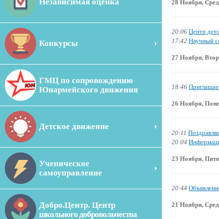
Независимая оценка
28 Ноября, Сре
20:06
Центр детс
17:42
Научный с
Конкурсы
27 Ноября, Вто
ГМЦ по сопровождению
18:46
Приглашае
Юнармейского движения
26 Ноября, Пон
Детское движение
20:11
Поздравля
20:04
Информаци
23 Ноября, Пят
Ученическое
самоуправление
20:44
Объявлени
Добро.Центр. Центр
21 Ноября, Сре
школьного добровольчества