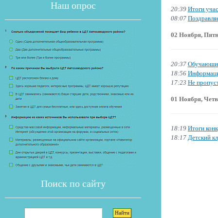
Наш опрос
20:39
Итоги уча
08:07
Поздравля
02 Ноября, Пят
20:37
Обучающи
18:56
Информаци
17:23
Не пропус
Если опрос
01 Ноября, Четв
18:19
Итоги кон
18:17
Детский к
Поиск по сайту