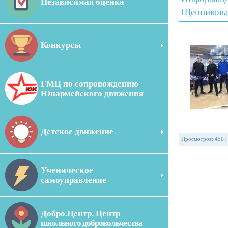
Независимая оценка
Щенникова
Конкурсы
ГМЦ по сопровождению
Юнармейского движения
Детское движение
Просмотров
:
450
|
Ученическое
самоуправление
Добро.Центр. Центр
школьного добровольчества