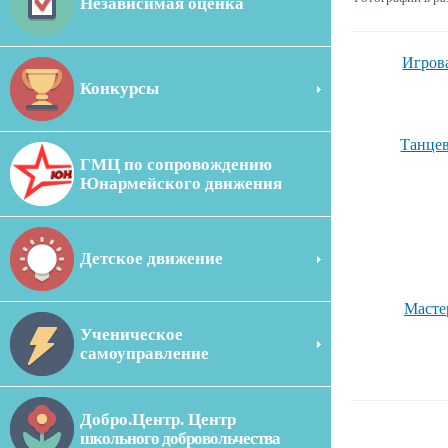
Независимая оценка
Игрова
Конкурсы
Танцев
ГМЦ по сопровождению
Юнармейского движения
Детское движение
Мастер
Ученическое
самоуправление
Добро.Центр. Центр
школьного добровольчества