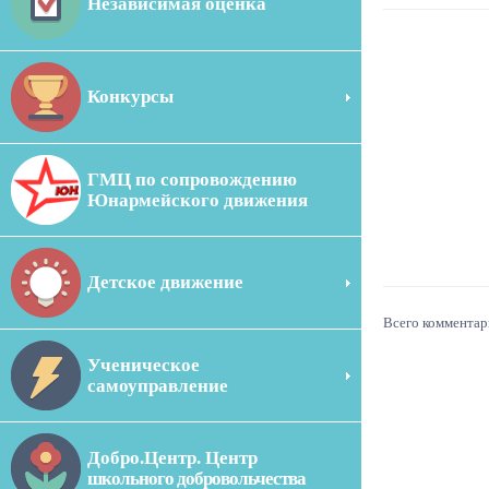
Независимая оценка
Конкурсы
ГМЦ по сопровождению
Юнармейского движения
Детское движение
Всего комментар
Ученическое
самоуправление
Добро.Центр. Центр
школьного добровольчества