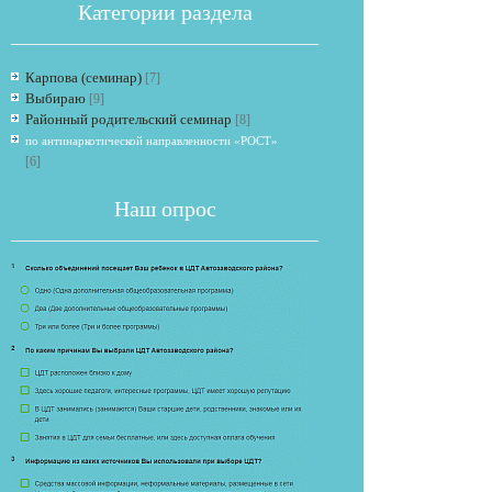
Категории раздела
Карпова (семинар)
[7]
Выбираю
[9]
Районный родительский семинар
[8]
по антинаркотической направленности «РОСТ»
[6]
Если опрос
Наш опрос