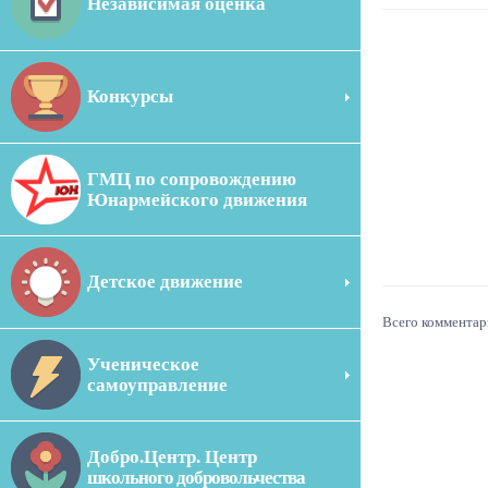
Независимая оценка
Конкурсы
ГМЦ по сопровождению
Юнармейского движения
Детское движение
Всего комментар
Ученическое
самоуправление
Добро.Центр. Центр
школьного добровольчества