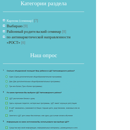
Категории раздела
[7]
Карпова (семинар)
Выбираю
[9]
Районный родительский семинар
[8]
по антинаркотической направленности
«РОСТ»
[6]
Если опрос
Наш опрос