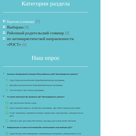
Категории раздела
[7]
Карпова (семинар)
Выбираю
[9]
Районный родительский семинар
[8]
по антинаркотической направленности
«РОСТ»
[6]
Если опрос
Наш опрос