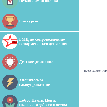
Независимая оценка
Конкурсы
ГМЦ по сопровождению
Юнармейского движения
Детское движение
Всего комментар
Ученическое
самоуправление
Добро.Центр. Центр
школьного добровольчества