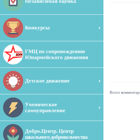
Независимая оценка
Конкурсы
ГМЦ по сопровождению
Юнармейского движения
Детское движение
Всего комментар
Ученическое
самоуправление
Добро.Центр. Центр
школьного добровольчества