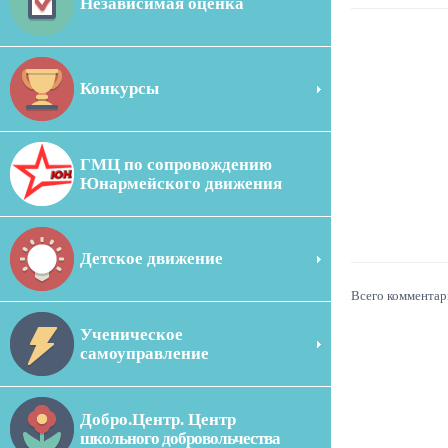
Независимая оценка
Конкурсы
ГМЦ по сопровождению
Юнармейского движения
Детское движение
Всего комментар
Ученическое
самоуправление
Добро.Центр. Центр
школьного добровольчества