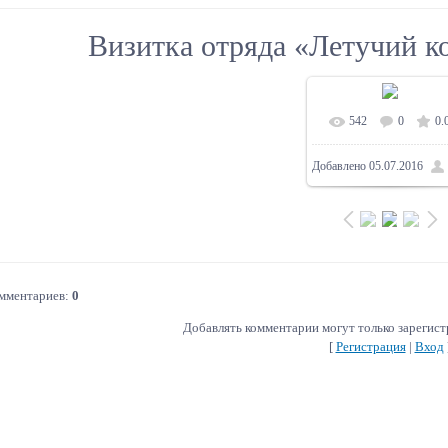
Визитка отряда «Летучий ко
542
0
0.
В реальном разм
Добавлено
05.07.2016
1024x678
/ 271.4Kb
омментариев
:
0
Добавлять комментарии могут только зарегис
[
Регистрация
|
Вход