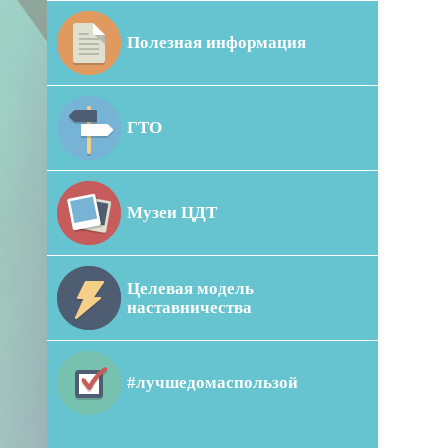
Полезная информация
ГТО
Музеи ЦДТ
Целевая модель
наставничества
#лучшедомаспользой