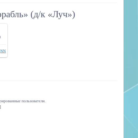
рабль» (д/к «Луч»)
0
ере
NN
трированные пользователи.
]