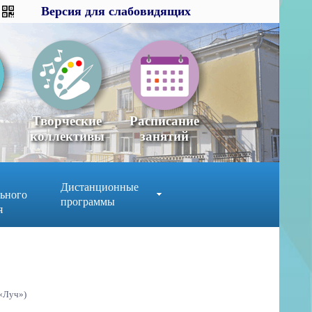
Версия для слабовидящих
Версия для слабовидящих
×
x
Творческие
Расписание
коллективы
занятий
Дистанционные
ьного
программы
я
 «Луч»)