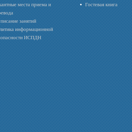
кантные места приема и
Гостевая книга
ревода
списание занятий
литика информационной
зопасности ИСПДН