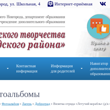
род, ул. Школьная, 4
Интернет-приёмная
Приём в
центр
Навигатор
Контактная
Информация
дополнител
информация
для родителей
образовани
тоальбомы
»
Фотоальбом
»
Лагерь
»
Доброград
» Визитка отряда «Летучий корабль» (д/к