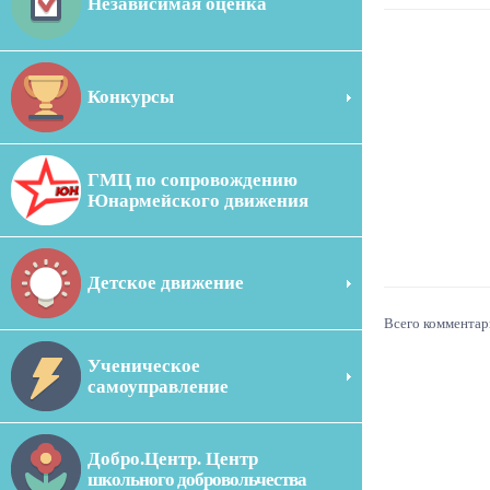
Независимая оценка
Конкурсы
ГМЦ по сопровождению
Юнармейского движения
Детское движение
Всего комментар
Ученическое
самоуправление
Добро.Центр. Центр
школьного добровольчества