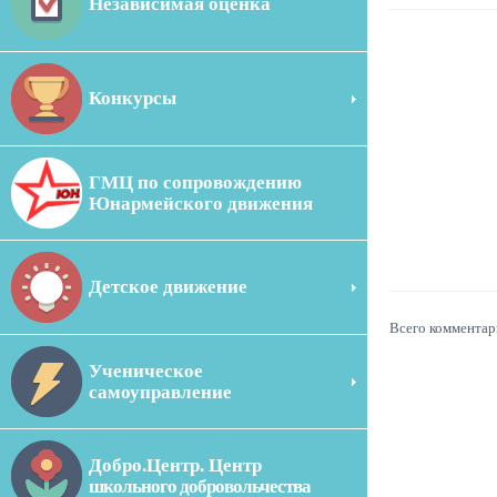
Независимая оценка
Конкурсы
ГМЦ по сопровождению
Юнармейского движения
Детское движение
Всего комментар
Ученическое
самоуправление
Добро.Центр. Центр
школьного добровольчества