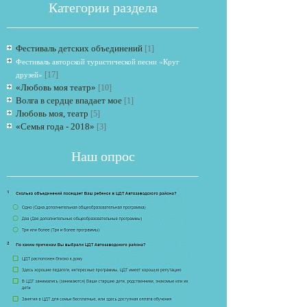
Категории раздела
Фестиваль детских объединений
[1]
Фестиваль авторской туристической песни «Круг
[17]
друзей»
«Любовь моя театр»
[10]
Волга в сердце впадает мое
[1]
Любовь моя, театр
[5]
Если опрос
«Семья года - 2018»
[3]
Наш опрос