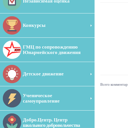
Независимая оценка
Конкурсы
ГМЦ по сопровождению
Юнармейского движения
Детское движение
Всего комментар
Ученическое
самоуправление
Добро.Центр. Центр
школьного добровольчества