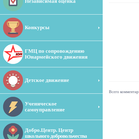
Независимая оценка
Конкурсы
ГМЦ по сопровождению
Юнармейского движения
Детское движение
Всего комментар
Ученическое
самоуправление
Добро.Центр. Центр
школьного добровольчества