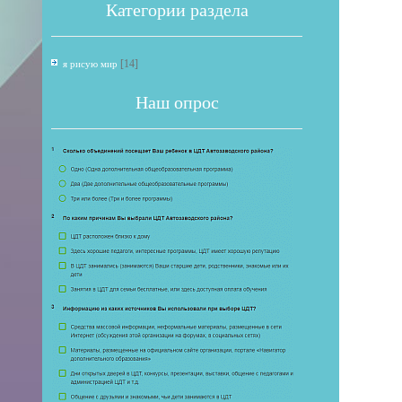
Категории раздела
[14]
я рисую мир
Наш опрос
Если 