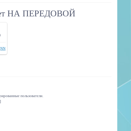
 лет НА ПЕРЕДОВОЙ
0
ере
NN
трированные пользователи.
]