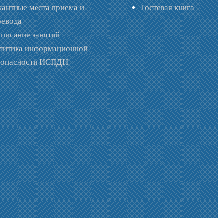
кантные места приема и
Гостевая книга
ревода
списание занятий
литика информационной
зопасности ИСПДН