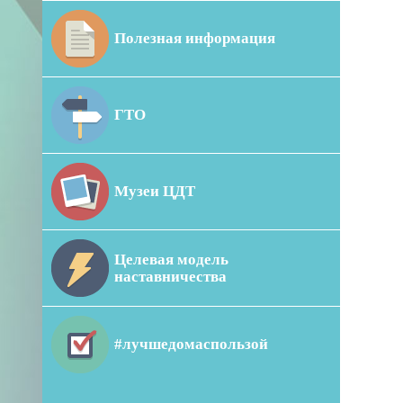
Полезная информация
ГТО
Музеи ЦДТ
Целевая модель
наставничества
#лучшедомаспользой