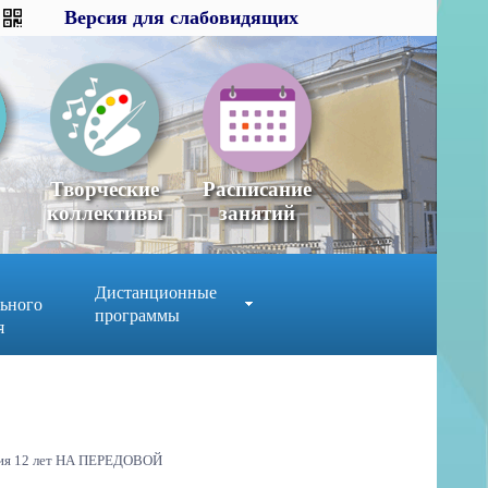
Версия для слабовидящих
Версия для слабовидящих
×
x
Творческие
Расписание
коллективы
занятий
Дистанционные
ьного
программы
я
ия 12 лет НА ПЕРЕДОВОЙ