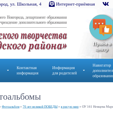
род, ул. Школьная, 4
Интернет-приёмная
Приём в
центр
Навигатор
Контактная
Информация
дополнител
информация
для родителей
образовани
тоальбомы
»
Фотоальбом
»
70 лет великой ПОБЕДЫ
»
я рисую мир
» ОУ 161 Немцева Мар