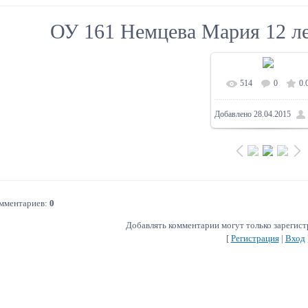
ОУ 161 Немцева Мария 12
514
0
0.
В реальном разм
Добавлено
28.04.2015
1024x743
/ 230.5Kb
омментариев
:
0
Добавлять комментарии могут только зарегис
[
Регистрация
|
Вход