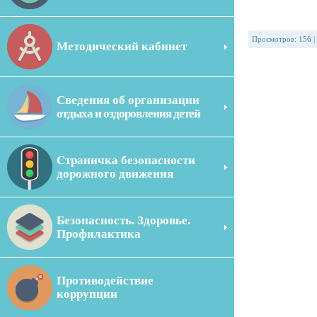
Просмотров
:
156
|
Методический кабинет
Сведения об организации
отдыха и оздоровления детей
Страничка безопасности
дорожного движения
Безопасность. Здоровье.
Профилактика
Противодействие
коррупции