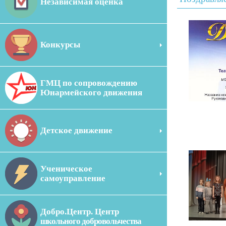
Независимая оценка
Конкурсы
ГМЦ по сопровождению
Юнармейского движения
Детское движение
Ученическое
самоуправление
Добро.Центр. Центр
школьного добровольчества