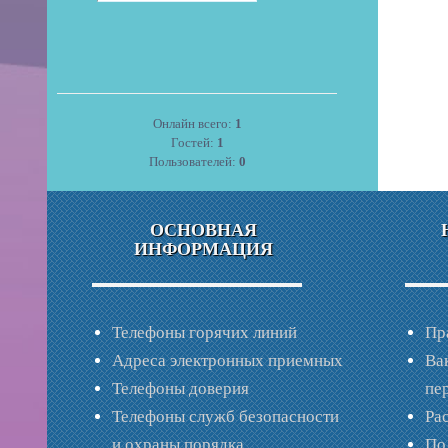
Онлайн всего:
1
Гостей:
1
Пользователей:
0
ОСНОВНАЯ
ИНФОРМАЦИЯ
Телефоны горячих линий
Пр
Адреса электронных приемных
Ва
Телефоны доверия
пе
Телефоны служб безопасности
Ра
и охраны порядка
По