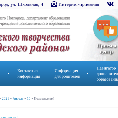
род, ул. Школьная, 4
Интернет-приёмная
Приём в
центр
Навигатор
Контактная
Информация
дополнител
информация
для родителей
образовани
»
2021
»
Апрель
»
15
» Поздравляем!
равляем!