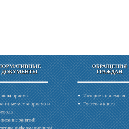
НОРМАТИВНЫЕ
ОБРАЩЕНИЯ
ДОКУМЕНТЫ
ГРАЖДАН
авила приема
Интернет-приемная
кантные места приема и
Гостевая книга
ревода
списание занятий
литика информационной