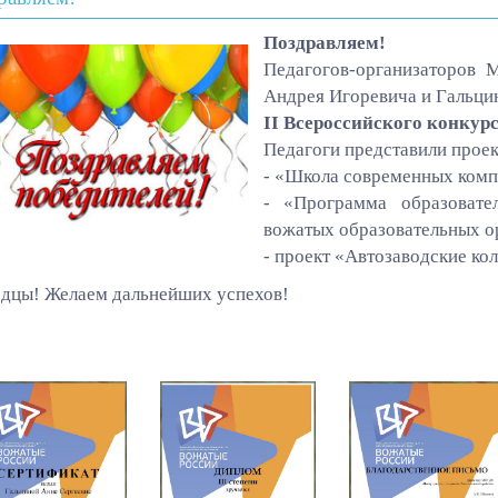
Поздравляем!
Педагогов-организаторов
Андрея Игоревича и Гальцин
II
Всероссийского конкурс
Педагоги представили проек
- «Школа современных компе
- «Программа образовате
вожатых образовательных о
- проект «Автозаводские ко
дцы! Желаем дальнейших успехов!