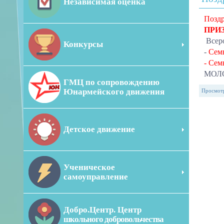
Независимая оценка
Позд
ПРИ
Всер
Конкурсы
-
Сем
- Се
МОЛО
ГМЦ по сопровождению
Юнармейского движения
Просмот
Детское движение
Ученическое
самоуправление
Добро.Центр. Центр
школьного добровольчества