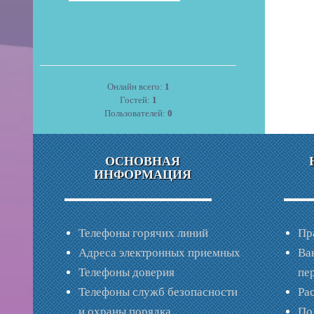
Онлайн всего:
1
Гостей:
1
Пользователей:
0
ОСНОВНАЯ
ИНФОРМАЦИЯ
Телефоны горячих линий
Пр
Адреса электронных приемных
Ва
Телефоны доверия
пе
Телефоны служб безопасности
Ра
и охраны порядка
По