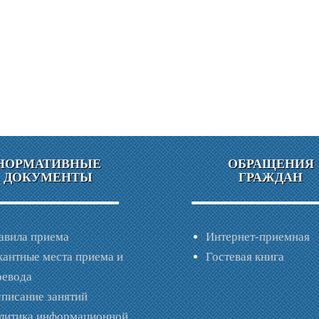
НОРМАТИВНЫЕ
ОБРАЩЕНИЯ
ДОКУМЕНТЫ
ГРАЖДАН
авила приема
Интернет-приемная
кантные места приема и
Гостевая книга
ревода
списание занятий
литика информационной