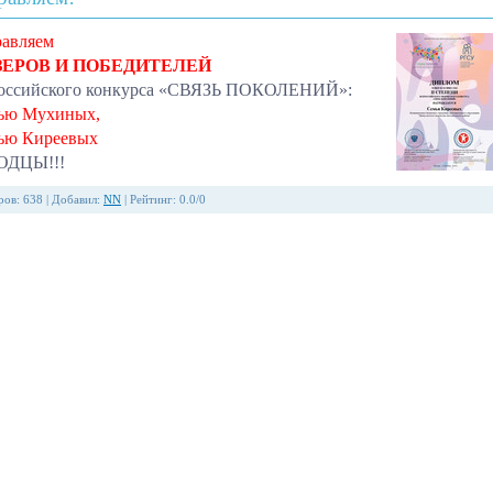
равляем
ЗЕРОВ И ПОБЕДИТЕЛЕЙ
оссийского конкурса «СВЯЗЬ ПОКОЛЕНИЙ»:
ью Мухиных,
мью Киреевых
ДЦЫ!!!
ров
:
638
|
Добавил
:
NN
|
Рейтинг
:
0.0
/
0