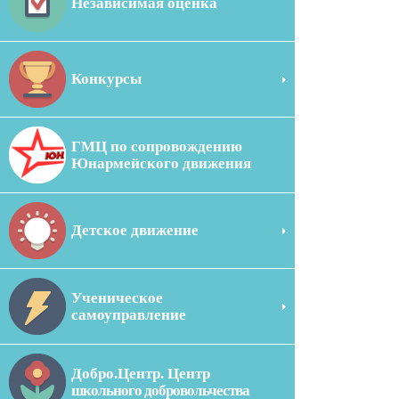
Независимая оценка
Конкурсы
ГМЦ по сопровождению
Юнармейского движения
Детское движение
Ученическое
самоуправление
Добро.Центр. Центр
школьного добровольчества