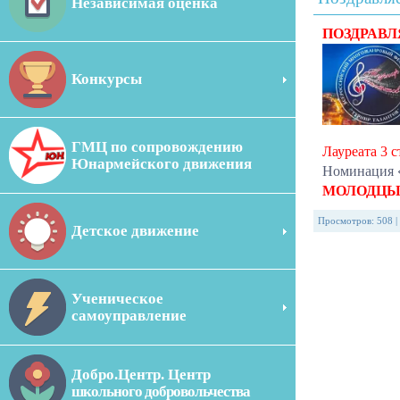
Независимая оценка
ПОЗДРАВ
Конкурсы
ГМЦ по сопровождению
Лауреата 3 
Юнармейского движения
Номинация «
МОЛОДЦЫ
Просмотров
:
508
|
Детское движение
Ученическое
самоуправление
Добро.Центр. Центр
школьного добровольчества