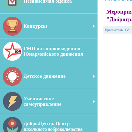
Независимая оценка
Мероприя
"Доброгр
Конкурсы
Просмотров
:
435
|
ГМЦ по сопровождению
Юнармейского движения
Детское движение
Ученическое
самоуправление
Добро.Центр. Центр
школьного добровольчества