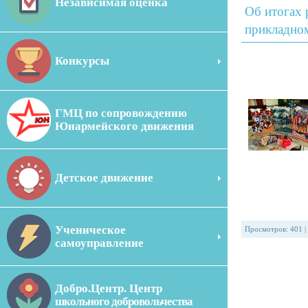
Независимая оценка
Об итогах 
прикладном
Конкурсы
ГМЦ по сопровождению
Юнармейского движения
Детское движение
Ученическое
Просмотров
:
401
|
самоуправление
Добро.Центр. Центр
школьного добровольчества