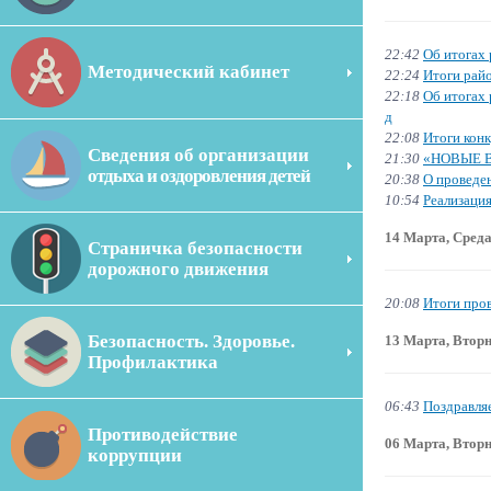
22:42
Об итогах 
Методический кабинет
22:24
Итоги рай
22:18
Об итогах 
д
22:08
Итоги кон
Сведения об организации
21:30
«НОВЫЕ 
отдыха и оздоровления детей
20:38
О проведен
10:54
Реализация
14 Марта, Сред
Страничка безопасности
дорожного движения
20:08
Итоги пров
Безопасность. Здоровье.
13 Марта, Втор
Профилактика
06:43
Поздравля
Противодействие
06 Марта, Втор
коррупции