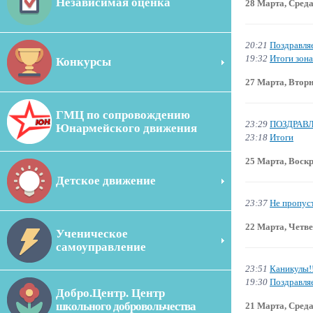
Независимая оценка
28 Марта, Сред
20:21
Поздравля
19:32
Итоги зона
Конкурсы
27 Марта, Втор
ГМЦ по сопровождению
23:29
ПОЗДРАВ
Юнармейского движения
23:18
Итоги
25 Марта, Воск
Детское движение
23:37
Не пропус
22 Марта, Четв
Ученическое
самоуправление
23:51
Каникулы!!
19:30
Поздравля
Добро.Центр. Центр
школьного добровольчества
21 Марта, Сред