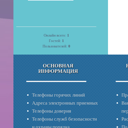
Онлайн всего:
1
Гостей:
1
Пользователей:
0
ОСНОВНАЯ
ИНФОРМАЦИЯ
Телефоны горячих линий
Пр
Адреса электронных приемных
Ва
Телефоны доверия
пе
Телефоны служб безопасности
Ра
и охраны порядка
По