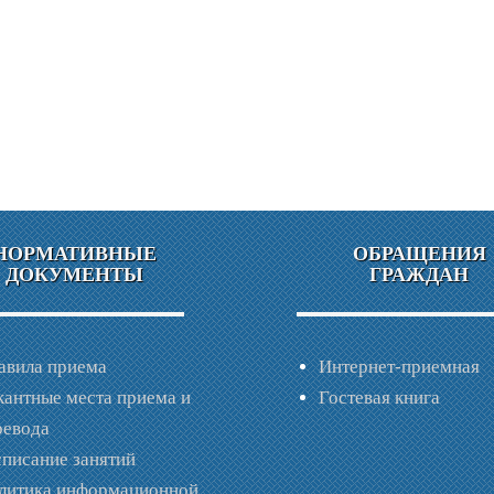
НОРМАТИВНЫЕ
ОБРАЩЕНИЯ
ДОКУМЕНТЫ
ГРАЖДАН
авила приема
Интернет-приемная
кантные места приема и
Гостевая книга
ревода
списание занятий
литика информационной