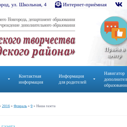
род, ул. Школьная, 4
Интернет-приёмная
Приём в
центр
Навигатор
Контактная
Информация
дополнител
информация
для родителей
образовани
»
2016
»
Февраль
»
9
» Наша газета
газета