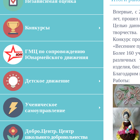
Независимая оценка
Впервые, с 
лет, прошел
Целью данно
Конкурсы
творчества.
Конкурс про
«Весеннее 
ГМЦ по сопровождению
Более 160 у
Юнармейского движения
различных т
изделия, би
Благодарим 
Детское движение
Работы:
Ученическое
самоуправление
Добро.Центр. Центр
школьного добровольчества