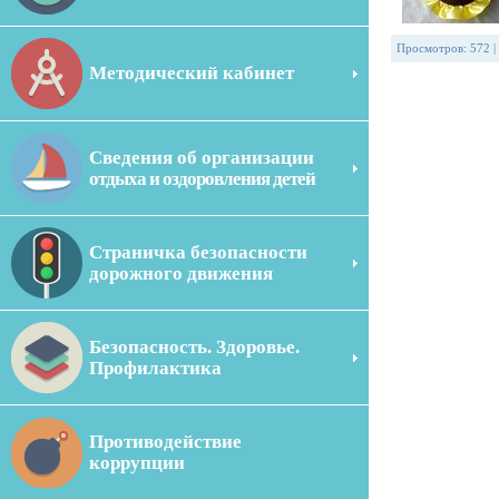
Просмотров
:
572
|
Методический кабинет
Сведения об организации
отдыха и оздоровления детей
Страничка безопасности
дорожного движения
Безопасность. Здоровье.
Профилактика
Противодействие
коррупции