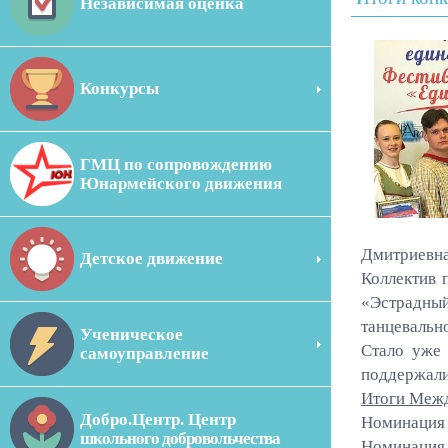
Независимая оценка
Конкурсы
ГМЦ по сопровождению
Юнармейского движения
Дмитриевна
Детское движение
Коллектив 
«Эстрадны
танцевальн
Ученическое
Стало уже 
самоуправление
поддержали
Итоги Межд
Добро.Центр. Центр
Номинация 
школьного добровольчества
Номинация 