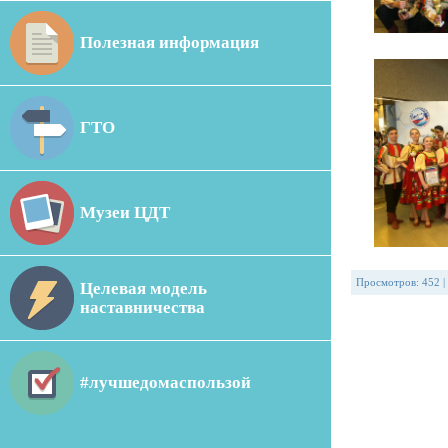
Полезная информация
ГТО
Музеи ЦДТ
Просмотров
:
452
|
Целевая модель
наставничества
#лучшедомаспользой