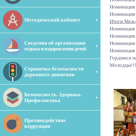
Номинация 
Номинация 
Методический кабинет
Итоги Межд
Номинация 
Номинация 
Сведения об организации
Номинация 
отдыха и оздоровления детей
Номинация 
Гордимся н
Молодцы!!!
Страничка безопасности
дорожного движения
Безопасность. Здоровье.
Профилактика
Противодействие
коррупции