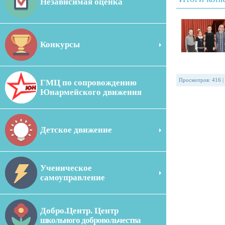
Независимая оценка
Конкурсы
Просмотров
:
416
|
ГМЦ по сопровождению
Юнармейского движения
Детское движение
Ученическое
самоуправление
Добро.Центр. Центр
школьного добровольчества